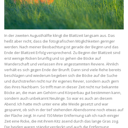
In der zweiten Augusthälfte klingt die Blattzeit langsam aus. Das
heißt aber nicht, dass die fotografischen Möglichkeiten geringer
werden. Nach meiner Beobachtung ist gerade der Beginn und das
Ende der Blattzeit Erfolg versprechend. Zu Beginn der Blattzeit sind
erst wenige Ricken brunftig und so gehen die Böcke auf
Wanderschaft und verlassen ihre angestammten Reviere. Ähnlich
verhält es sich gegen Ende der Brunft. Dann sind viele Rehe bereits
beschlagen und wiederum begeben sich die Böcke auf die Suche
und durchstreifen nicht nur ihr eigenes Revier, sondern auch gern
das ihres Nachbarn. So trifft man in dieser Zeit nicht nur bekannte
Böcke an, die man am Gehörn und Körperbau gut bestimmen kann,
sondern auch unbekannt Neulinge. So war es auch an diesem
Abend. Ich hatte mich unter eine alte Weide gesetzt und war
gespannt, ob sich in der tief stehenden Abendsonne noch etwas auf
der Fläche zeigt. In rund 150 Meter Entfernung sah ich nach einiger
Zeit eine Ricke, die mit ihrem Kitz äsend durch das lange Gras zog.
Die beiden waren ständig verdeckt und auch die Entfernung