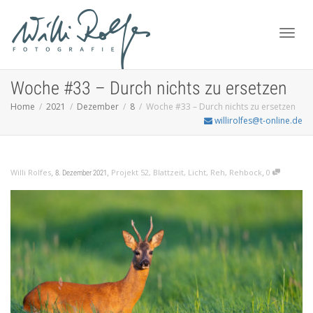
Toggl
Woche #33 – Durch nichts zu ersetzen
Home
2021
Dezember
8
Woche #33 – Durch nichts zu ersetzen
willirolfes@t-online.de
navig
,
,
,
Willi Rolfes
Projekt 52
,
Blattzeit
,
Licht
,
Reh
,
Rehbock
0
8. Dezember 2021