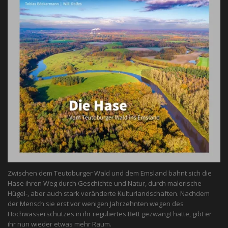
Zwischen dem Teutoburger Wald und dem Emsland bahnt sich die
Hase ihren Weg durch Geschichte und Natur, durch malerische
Hügel-, aber auch stark veränderte Kulturlandschaften. Nachdem
der Mensch sie erst vor wenigen Jahrzehnten wegen des
Hochwasserschutzes in ihr reguliertes Bett gezwängt hatte, gibt er
ihr nun wieder etwas mehr Raum.