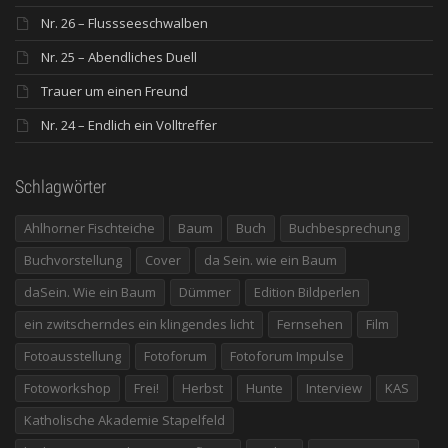
Nr. 26 – Flussseeschwalben
Nr. 25 – Abendliches Duell
Trauer um einen Freund
Nr. 24 – Endlich ein Volltreffer
Schlagwörter
Ahlhorner Fischteiche
Baum
Buch
Buchbesprechung
Buchvorstellung
Cover
da Sein. wie ein Baum
daSein. Wie ein Baum
Dümmer
Edition Bildperlen
ein zwitscherndes ein klingendes licht
Fernsehen
Film
Fotoausstellung
Fotoforum
Fotoforum Impulse
Fotoworkshop
Frei!
Herbst
Hunte
Interview
KAS
Katholische Akademie Stapelfeld