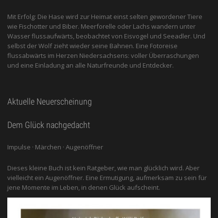
Mit Erfolg: Die Hase wird zur Heimat einst selten gewordener Tiere
wie Fischotter und Biber. Meerforelle oder Lachs wandern unter
Wasser flussaufwärts, beobachtet von Eis­vogel und See­adler. Und
selbst der Wolf zieht wieder seine Bahnen. Eine Fotoreise
flussabwärts im Herzen Niedersachsens: voller Überraschungen
und eine Einladung an alle ­Naturfreunde und Entdecker.
Aktuelle Neuerscheinung
Dem Glück nachgedacht
Impulse · Märchen · Augenöffner
Dieses kleine Buch ist kein Ratgeber, wie man glücklich wird. Aber
vielleicht ein Augenöffner. Eine Ermutigung, aufmerksam zu sein für
jene Momente im Leben, in denen Glück aufscheint.