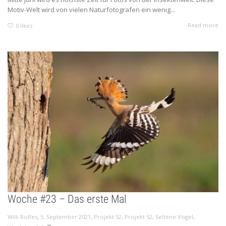
Motiv-Welt wird von vielen Naturfotografen ein wenig...
Read more
0
likes
Woche #23 – Das erste Mal
,
,
Willi Rolfes
5. September 2021
Projekt 52
,
Projekt 52
,
Seltene Vögel
,