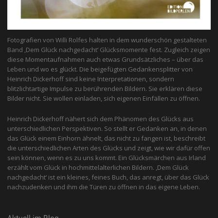
Fotografien von Willi Rolfes halten in dem wunderschön gestalteten
Band ‚Dem Glück nachgedacht‘ Glücksmomente fest. Zugleich zeigen
diese Momentaufnahmen auch etwas Grundsätzliches – über das
Leben und wo es glückt. Die beigefügten Gedankensplitter von
Heinrich Dickerhoff sind keine Interpretationen, sondern
blitzlichtartige Impulse zu berührenden Bildern. Sie erklären diese
Bilder nicht. Sie wollen einladen, sich eigenen Einfällen zu öffnen.
Heinrich Dickerhoff nähert sich dem Phänomen des Glücks aus
unterschiedlichen Perspektiven. So stellt er Gedanken an, in denen
das Glück einem Einhorn ähnelt, das nicht zu fangen ist, beschreibt
die unterschiedlichen Arten des Glücks und zeigt, wie wir dafür offen
sein können, wenn es zu uns kommt. Ein Glücksmärchen aus Irland
erzählt vom Glück in hochmittelalterlichen Bildern. ‚Dem Glück
nachgedacht‘ ist ein kleines, feines Buch, das anregt, über das Glück
nachzudenken und ihm die Türen zu öffnen in das eigene Leben.