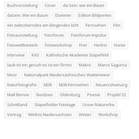
Buchvorstellung
Cover
da Sein. wie ein Baum
daSein. Wie ein Baum
Dümmer
Edition Bildperlen
ein zwitscherndes ein klingendes licht
Fernsehen
Film
Fotoausstellung
Fotoforum
Fotoforum Impulse
Fotowettbewerb
Fotoworkshop
Frei!
Herbst
Hunte
Interview
KAS
Katholische Akademie Stapelfeld
laub ist ein geruch es ist ein flirren
Makro
Marco Sagurna
Moor
Nationalpark Niedersächsisches Wattenmeer
Naturfotografie
NDR
NDR-Fernsehen
Neuerscheinung
Niall Benvie
Nordsee
Oldenburg
Poesie
Projekt 52
Schottland
Stapelfelder Fototage
Unser Naturerbe
Vortrag
Wildnis Niedersachsen
Winter
Workshop