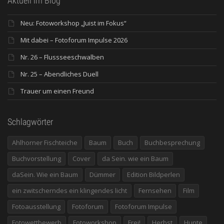
Aktuell im Blog
Neu: Fotoworkshop „Juist im Fokus“
Mit dabei – Fotoforum Impulse 2026
Nr. 26 – Flussseeschwalben
Nr. 25 – Abendliches Duell
Trauer um einen Freund
Schlagwörter
Ahlhorner Fischteiche
Baum
Buch
Buchbesprechung
Buchvorstellung
Cover
da Sein. wie ein Baum
daSein. Wie ein Baum
Dümmer
Edition Bildperlen
ein zwitscherndes ein klingendes licht
Fernsehen
Film
Fotoausstellung
Fotoforum
Fotoforum Impulse
Fotowettbewerb
Fotoworkshop
Frei!
Herbst
Hunte