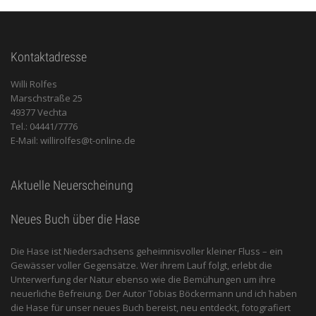
Kontaktadresse
Willi Rolfes
Marschstraße 25
49377 Vechta
Tel.: 04441/7776
E-Mail: willirolfes@t-online.de
Aktuelle Neuerscheinung
Neues Buch über die Hase
Die Hase ist Niedersachsens geheimnisvoller kleiner Fluss – ein
Gewässer voller Gegensätze. Wer ihrem Lauf folgt, erlebt die
Unterwerfung der Natur ebenso wie die Bemühungen um ihre
neuerliche Befreiung. Der Autor Tobias Böckermann und ich haben
die Hase für unser neues Buch bereist, neu entdeckt, fotografiert