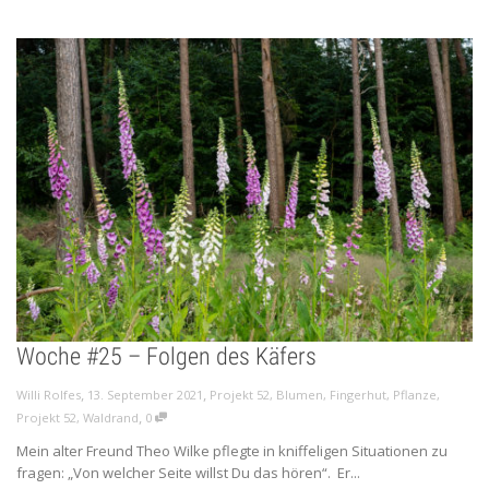
Woche #25 – Folgen des Käfers
,
,
Willi Rolfes
13. September 2021
Projekt 52
,
Blumen
,
Fingerhut
,
Pflanze
,
,
Projekt 52
,
Waldrand
0
Mein alter Freund Theo Wilke pflegte in kniffeligen Situationen zu
fragen: „Von welcher Seite willst Du das hören“. Er...