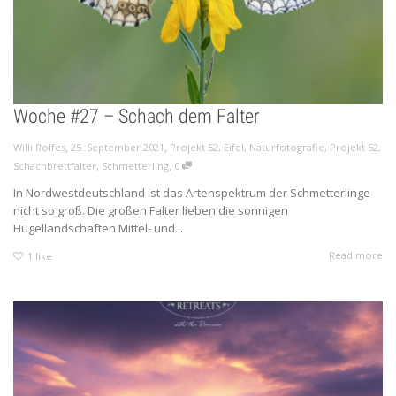
Woche #27 – Schach dem Falter
,
,
Willi Rolfes
25. September 2021
Projekt 52
,
Eifel
,
Naturfotografie
,
Projekt 52
,
,
Schachbrettfalter
,
Schmetterling
0
In Nordwestdeutschland ist das Artenspektrum der Schmetterlinge
nicht so groß. Die großen Falter lieben die sonnigen
Hügellandschaften Mittel- und...
Read more
1
like