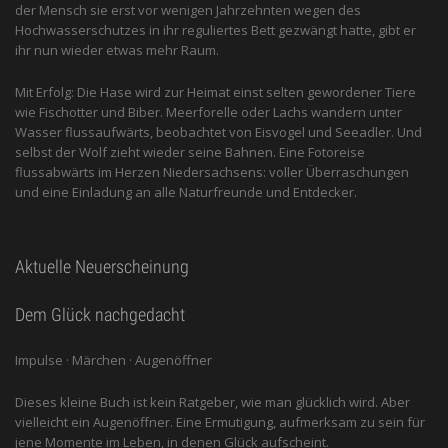
der Mensch sie erst vor wenigen Jahrzehnten wegen des
Hochwasserschutzes in ihr reguliertes Bett gezwängt hatte, gibt er
ihr nun wieder etwas mehr Raum.
Mit Erfolg: Die Hase wird zur Heimat einst selten gewordener Tiere
wie Fischotter und Biber. Meerforelle oder Lachs wandern unter
Wasser flussaufwärts, beobachtet von Eis­vogel und See­adler. Und
selbst der Wolf zieht wieder seine Bahnen. Eine Fotoreise
flussabwärts im Herzen Niedersachsens: voller Überraschungen
und eine Einladung an alle ­Naturfreunde und Entdecker.
Aktuelle Neuerscheinung
Dem Glück nachgedacht
Impulse · Märchen · Augenöffner
Dieses kleine Buch ist kein Ratgeber, wie man glücklich wird. Aber
vielleicht ein Augenöffner. Eine Ermutigung, aufmerksam zu sein für
jene Momente im Leben, in denen Glück aufscheint.