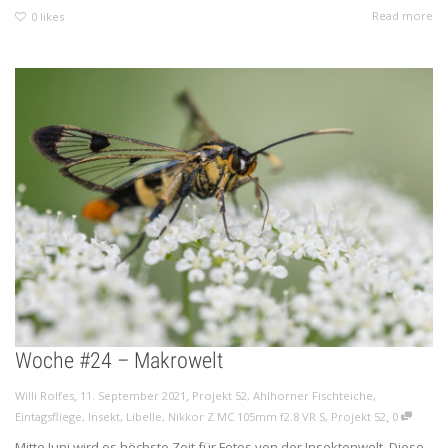
Read more
0
likes
Woche #24 – Makrowelt
,
,
Willi Rolfes
11. September 2021
Projekt 52
,
Ahlhorner Fischteiche
,
,
Eintagsfliege
,
Insekt
,
Libelle
,
Nikkor Z MC 105mm f2.8 VR S
,
Projekt 52
0
Mitte Juni wird es höchste Zeit für Fotos von der Insektenwelt. Diese