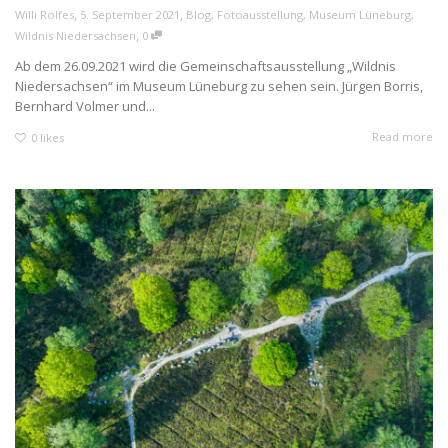
,
,
Willi Rolfes
5. September 2021
Blog
,
Fotoausstellung
,
Museum Lüneburg
,
,
Wildnis Niedersachsen
0
Ab dem 26.09.2021 wird die Gemeinschaftsausstellung „Wildnis
Niedersachsen“ im Museum Lüneburg zu sehen sein. Jürgen Borris,
Bernhard Volmer und...
Read more
0
likes