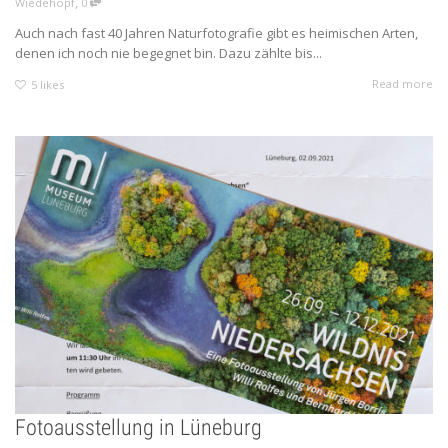
,
Wiedehopf
0
Auch nach fast 40 Jahren Naturfotografie gibt es heimischen Arten,
denen ich noch nie begegnet bin. Dazu zählte bis...
Read more
5
likes
Fotoausstellung in Lüneburg