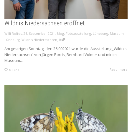
Wildnis Niedersachsen eröffnet
,
,
Willi Rolfes
26. September 2021
Blog
,
Fotoausstellung
,
Lüneburg
,
Museum
,
Lüneburg
,
Wildnis Niedersachsen
0
Am gestrigen Sonntag, den 26.092021 wurde die Ausstellung „Wildnis
Niedersachsen“ von Jürgen Borris, Bernhard Volmer und mir im
Museum...
Read more
0
likes