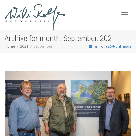
Toggl
Archive for month: September, 2021
Home
2021
September
willirolfes@t-online.de
navig