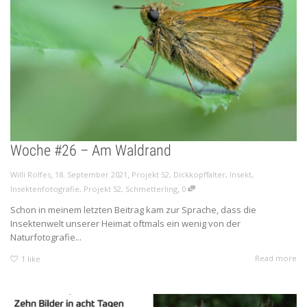
Woche #26 – Am Waldrand
,
,
Willi Rolfes
18. September 2021
Projekt 52
,
Dickkopffalter
,
Insekt
,
,
Insektenfotografie
,
Projekt 52
,
Schmetterling
0
Schon in meinem letzten Beitrag kam zur Sprache, dass die
Insektenwelt unserer Heimat oftmals ein wenig von der
Naturfotografie...
Read more
1
like