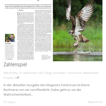
Zahlenspiel
,
,
Willi Rolfes
13. September 2021
Blog
,
Fischadler
,
Fotoforum
,
Mathematik
,
,
Projekt
0
In der aktuellen Ausgabe des Magazins FotoForum ist kleine
Rechnerei von mir veröffentlicht. Dabei geht es um die
Wahrscheinlichkeit...
Read more
0
likes