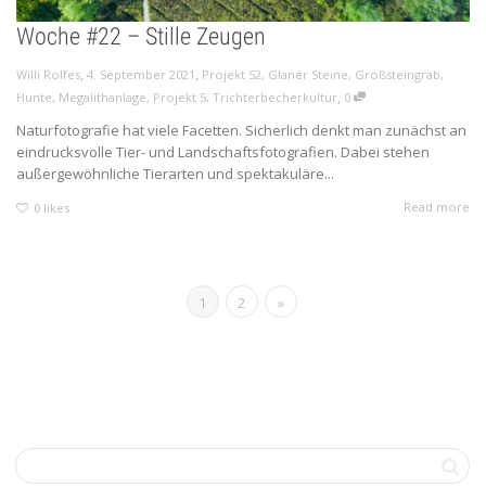
Woche #22 – Stille Zeugen
,
,
Willi Rolfes
4. September 2021
Projekt 52
,
Glaner Steine
,
Großsteingrab
,
,
Hunte
,
Megalithanlage
,
Projekt 5
,
Trichterbecherkultur
0
Naturfotografie hat viele Facetten. Sicherlich denkt man zunächst an
eindrucksvolle Tier- und Landschaftsfotografien. Dabei stehen
außergewöhnliche Tierarten und spektakuläre...
Read more
0
likes
1
2
»