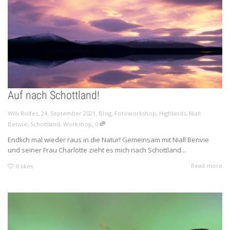
Auf nach Schottland!
,
,
Willi Rolfes
24. September 2021
Blog
,
Fotoworkshop
,
Highlands
,
Niall
,
Benvie
,
Schottland
,
Workshop
0
Endlich mal wieder raus in die Natur! Gemeinsam mit Niall Benvie
und seiner Frau Charlotte zieht es mich nach Schottland...
Read more
0
likes