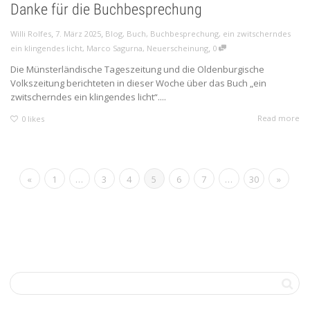
Danke für die Buchbesprechung
,
,
Willi Rolfes
7. März 2025
Blog
,
Buch
,
Buchbesprechung
,
ein zwitscherndes
,
ein klingendes licht
,
Marco Sagurna
,
Neuerscheinung
0
Die Münsterländische Tageszeitung und die Oldenburgische
Volkszeitung berichteten in dieser Woche über das Buch „ein
zwitscherndes ein klingendes licht“....
Read more
0
likes
«
1
…
3
4
5
6
7
…
30
»