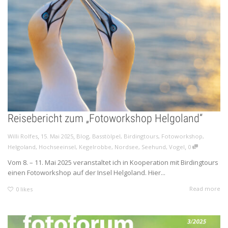
Reisebericht zum „Fotoworkshop Helgoland“
,
,
Willi Rolfes
15. Mai 2025
Blog
,
Basstölpel
,
Birdingtours
,
Fotoworkshop
,
,
Helgoland
,
Hochseeinsel
,
Kegelrobbe
,
Nordsee
,
Seehund
,
Vogel
0
Vom 8. – 11. Mai 2025 veranstaltet ich in Kooperation mit Birdingtours
einen Fotoworkshop auf der Insel Helgoland. Hier...
Read more
0
likes