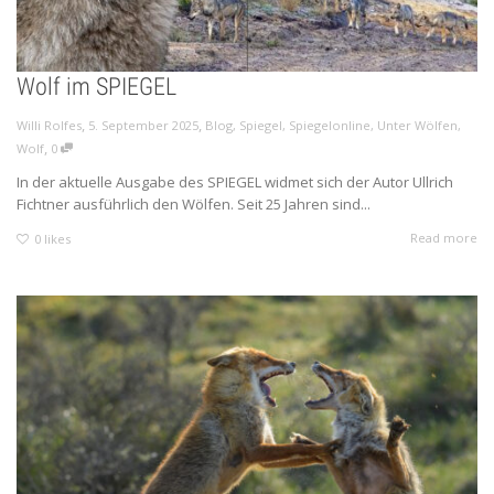
Wolf im SPIEGEL
,
,
Willi Rolfes
5. September 2025
Blog
,
Spiegel
,
Spiegelonline
,
Unter Wölfen
,
,
Wolf
0
In der aktuelle Ausgabe des SPIEGEL widmet sich der Autor Ullrich
Fichtner ausführlich den Wölfen. Seit 25 Jahren sind...
Read more
0
likes