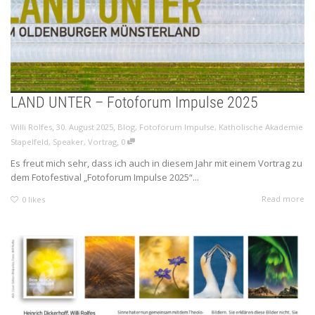
LAND UNTER – Fotoforum Impulse 2025
,
,
Willi Rolfes
30. August 2025
Blog
,
Fotoforum Impulse
,
Katholische Akademie
,
Stapelfeld
,
Speaker
,
Vortrag
0
Es freut mich sehr, dass ich auch in diesem Jahr mit einem Vortrag zu
dem Fotofestival „Fotoforum Impulse 2025“...
Read more
0
likes