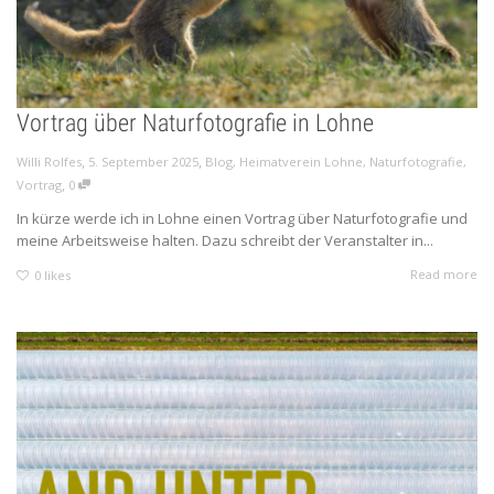
Vortrag über Naturfotografie in Lohne
,
,
Willi Rolfes
5. September 2025
Blog
,
Heimatverein Lohne
,
Naturfotografie
,
,
Vortrag
0
In kürze werde ich in Lohne einen Vortrag über Naturfotografie und
meine Arbeitsweise halten. Dazu schreibt der Veranstalter in...
Read more
0
likes