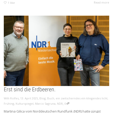
Read more
1
like
Erst sind die Erdbeeren.
,
,
Willi Rolfes
13. April 2025
Blog
,
Buch
,
ein zwitscherndes ein klingendes licht
,
,
Frühing
,
Kulturspiegel
,
Marco Sagruna
,
NDR
0
Martina Gilica vom Norddeutschen Rundfunk (NDR) hatte jüngst