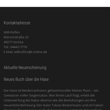
Kontaktadresse
Willi Rolfes
Marschstraße 25
49377 Vechta
Tel.: 04441/7776
E-Mail: willirolfes@t-online.de
Aktuelle Neuerscheinung
Neues Buch über die Hase
Die Hase ist Niedersachsens geheimnisvoller kleiner Fluss – ein
Gewässer voller Gegensätze. Wer ihrem Lauf folgt, erlebt die
Unterwerfung der Natur ebenso wie die Bemühungen um ihre
neuerliche Befreiung. Der Autor Tobias Böckermann und ich haben