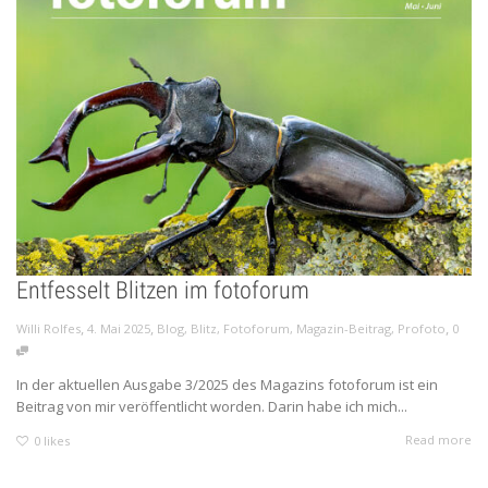
Entfesselt Blitzen im fotoforum
,
,
,
Willi Rolfes
4. Mai 2025
Blog
,
Blitz
,
Fotoforum
,
Magazin-Beitrag
,
Profoto
0
In der aktuellen Ausgabe 3/2025 des Magazins fotoforum ist ein
Beitrag von mir veröffentlicht worden. Darin habe ich mich...
Read more
0
likes