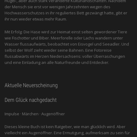
Hügel-, aber auch stark veränderte Kulturlandschaften. Nachdem
der Mensch sie erst vor wenigen Jahrzehnten wegen des
Hochwasserschutzes in ihr reguliertes Bett gezwängt hatte, gibt er
ihr nun wieder etwas mehr Raum.
Mit Erfolg: Die Hase wird zur Heimat einst selten gewordener Tiere
wie Fischotter und Biber. Meerforelle oder Lachs wandern unter
Wasser flussaufwärts, beobachtet von Eis­vogel und See­adler. Und
selbst der Wolf zieht wieder seine Bahnen. Eine Fotoreise
flussabwärts im Herzen Niedersachsens: voller Überraschungen
und eine Einladung an alle ­Naturfreunde und Entdecker.
Aktuelle Neuerscheinung
Dem Glück nachgedacht
Impulse · Märchen · Augenöffner
Dieses kleine Buch ist kein Ratgeber, wie man glücklich wird. Aber
vielleicht ein Augenöffner. Eine Ermutigung, aufmerksam zu sein für