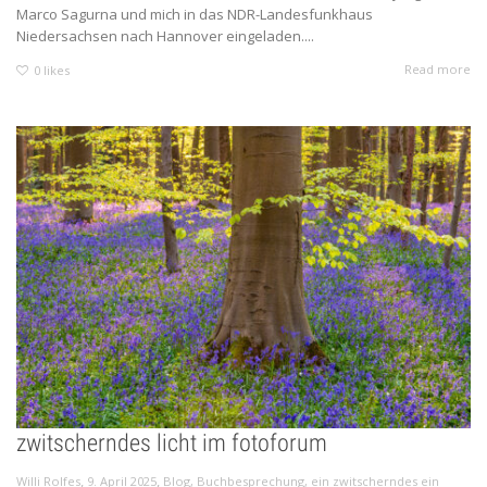
Marco Sagurna und mich in das NDR-Landesfunkhaus
Niedersachsen nach Hannover eingeladen....
Read more
0
likes
zwitscherndes licht im fotoforum
,
,
Willi Rolfes
9. April 2025
Blog
,
Buchbesprechung
,
ein zwitscherndes ein