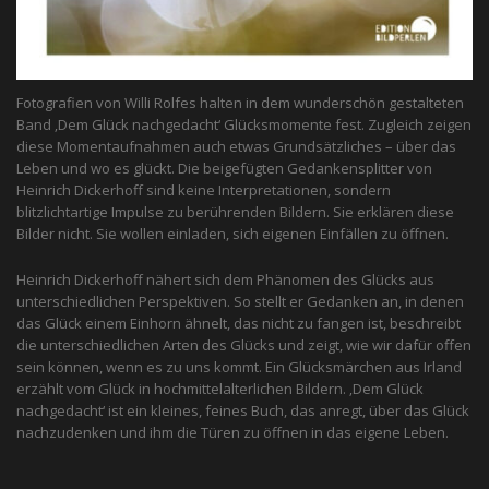
Fotografien von Willi Rolfes halten in dem wunderschön gestalteten
Band ‚Dem Glück nachgedacht‘ Glücksmomente fest. Zugleich zeigen
diese Momentaufnahmen auch etwas Grundsätzliches – über das
Leben und wo es glückt. Die beigefügten Gedankensplitter von
Heinrich Dickerhoff sind keine Interpretationen, sondern
blitzlichtartige Impulse zu berührenden Bildern. Sie erklären diese
Bilder nicht. Sie wollen einladen, sich eigenen Einfällen zu öffnen.
Heinrich Dickerhoff nähert sich dem Phänomen des Glücks aus
unterschiedlichen Perspektiven. So stellt er Gedanken an, in denen
das Glück einem Einhorn ähnelt, das nicht zu fangen ist, beschreibt
die unterschiedlichen Arten des Glücks und zeigt, wie wir dafür offen
sein können, wenn es zu uns kommt. Ein Glücksmärchen aus Irland
erzählt vom Glück in hochmittelalterlichen Bildern. ‚Dem Glück
nachgedacht‘ ist ein kleines, feines Buch, das anregt, über das Glück
nachzudenken und ihm die Türen zu öffnen in das eigene Leben.