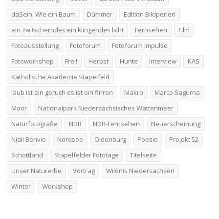
daSein. Wie ein Baum
Dümmer
Edition Bildperlen
ein zwitscherndes ein klingendes licht
Fernsehen
Film
Fotoausstellung
Fotoforum
Fotoforum Impulse
Fotoworkshop
Frei!
Herbst
Hunte
Interview
KAS
Katholische Akademie Stapelfeld
laub ist ein geruch es ist ein flirren
Makro
Marco Sagurna
Moor
Nationalpark Niedersächsisches Wattenmeer
Naturfotografie
NDR
NDR-Fernsehen
Neuerscheinung
Niall Benvie
Nordsee
Oldenburg
Poesie
Projekt 52
Schottland
Stapelfelder Fototage
Titelseite
Unser Naturerbe
Vortrag
Wildnis Niedersachsen
Winter
Workshop