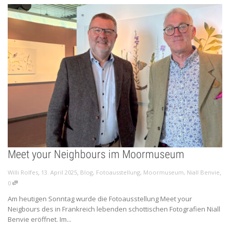
Meet your Neighbours im Moormuseum
,
,
,
Willi Rolfes
13. April 2025
Blog
,
Fotoausstellung
,
Moormuseum
,
Niall Benvie
0
Am heutigen Sonntag wurde die Fotoausstellung Meet your
Neigbours des in Frankreich lebenden schottischen Fotografien Niall
Benvie eröffnet. Im...