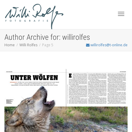
Toggl
Author Archive for: willirolfes
Home
Willi Rolfes
Page 5
willirolfes@t-online.de
navig