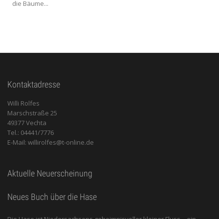
die Bäume...
Kontaktadresse
Willi Rolfes
Marschstraße 25
49377 Vechta
Tel.: 04441/7776
E-Mail: willirolfes@t-online.de
Aktuelle Neuerscheinung
Neues Buch über die Hase
Die Hase ist Niedersachsens geheimnisvoller kleiner Fluss – ein