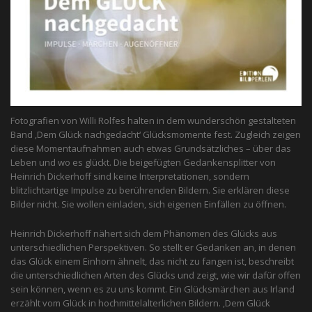
Fotografien von Willi Rolfes halten in dem wunderschön gestalteten
Band ‚Dem Glück nachgedacht‘ Glücksmomente fest. Zugleich zeigen
diese Momentaufnahmen auch etwas Grundsätzliches – über das
Leben und wo es glückt. Die beigefügten Gedankensplitter von
Heinrich Dickerhoff sind keine Interpretationen, sondern
blitzlichtartige Impulse zu berührenden Bildern. Sie erklären diese
Bilder nicht. Sie wollen einladen, sich eigenen Einfällen zu öffnen.
Heinrich Dickerhoff nähert sich dem Phänomen des Glücks aus
unterschiedlichen Perspektiven. So stellt er Gedanken an, in denen
das Glück einem Einhorn ähnelt, das nicht zu fangen ist, beschreibt
die unterschiedlichen Arten des Glücks und zeigt, wie wir dafür offen
sein können, wenn es zu uns kommt. Ein Glücksmärchen aus Irland
erzählt vom Glück in hochmittelalterlichen Bildern. ‚Dem Glück