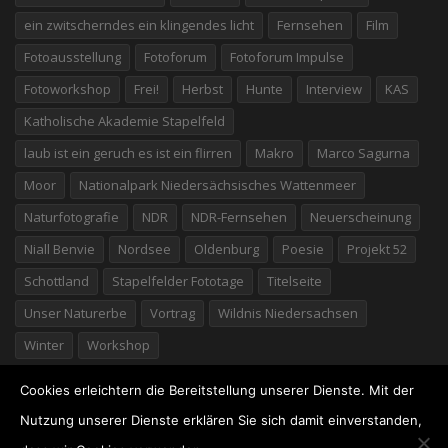
ein zwitscherndes ein klingendes licht
Fernsehen
Film
Fotoausstellung
Fotoforum
Fotoforum Impulse
Fotoworkshop
Frei!
Herbst
Hunte
Interview
KAS
Katholische Akademie Stapelfeld
laub ist ein geruch es ist ein flirren
Makro
Marco Sagurna
Moor
Nationalpark Niedersächsisches Wattenmeer
Naturfotografie
NDR
NDR-Fernsehen
Neuerscheinung
Niall Benvie
Nordsee
Oldenburg
Poesie
Projekt 52
Schottland
Stapelfelder Fototage
Titelseite
Unser Naturerbe
Vortrag
Wildnis Niedersachsen
Winter
Workshop
Cookies erleichtern die Bereitstellung unserer Dienste. Mit der
Nutzung unserer Dienste erklären Sie sich damit einverstanden,