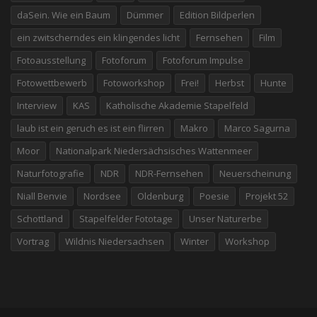
daSein. Wie ein Baum
Dümmer
Edition Bildperlen
ein zwitscherndes ein klingendes licht
Fernsehen
Film
Fotoausstellung
Fotoforum
Fotoforum Impulse
Fotowettbewerb
Fotoworkshop
Frei!
Herbst
Hunte
Interview
KAS
Katholische Akademie Stapelfeld
laub ist ein geruch es ist ein flirren
Makro
Marco Sagurna
Moor
Nationalpark Niedersächsisches Wattenmeer
Naturfotografie
NDR
NDR-Fernsehen
Neuerscheinung
Niall Benvie
Nordsee
Oldenburg
Poesie
Projekt 52
Schottland
Stapelfelder Fototage
Unser Naturerbe
Vortrag
Wildnis Niedersachsen
Winter
Workshop