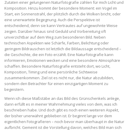
Zutaten einer gelungenen Naturfotografie zählen für mich Licht und
Komposition. Hinzu kommt der besondere Moment: ein Vogel im
Start, ein Sonnenstrahl, der plötzlich durch die Wolken bricht, oder
eine unerwartete Begegnung. Auch die Perspektive ist
entscheidend, denn sie kann Vertrautes auf ungewohnte Weise
zeigen. Darüber hinaus sind Geduld und Vorbereitung oft
unverzichtbar auf dem Weg zum besonderen Bild. Neben
technischen Aspekten wie Schärfe, Farben, Belichtung oder
geringem Bildrauschen ist letztlich die Bildaussage entscheidend –
die Geschichte, die ein Foto erzählt. Eine Naturfotografie kann
informieren, Emotionen wecken und eine besondere Atmosphäre
schaffen. Besondere Naturfotografie entsteht dort, wo Licht,
Komposition, Timing und eine persönliche Sichtweise
zusammenkommen. Ziel ist es nicht nur, die Natur abzubilden,
sondern den Betrachter für einen einzigartigen Moment zu
begeistern.
Wenn ich diese Maßstäbe an das Bild des Grünschenkels anlege,
dann erfüllt es in meiner Wahrnehmung vieles von dem, was ich
beschrieben habe. Und doch gibt es noch einen weiteren Aspekt,
der bisher unerwähnt geblieben ist. Er beginnt lange vor dem
eigentlichen Fotografieren – noch bevor man überhaupt in die Natur
aufbricht. Gemeint ist die Vorstellung davon, welches Bild man sich