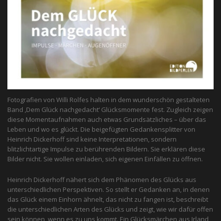
Fotografien von Willi Rolfes halten in dem wunderschön gestalteten
Band ‚Dem Glück nachgedacht‘ Glücksmomente fest. Zugleich zeigen
diese Momentaufnahmen auch etwas Grundsätzliches – über das
Leben und wo es glückt. Die beigefügten Gedankensplitter von
Heinrich Dickerhoff sind keine Interpretationen, sondern
blitzlichtartige Impulse zu berührenden Bildern. Sie erklären diese
Bilder nicht. Sie wollen einladen, sich eigenen Einfällen zu öffnen.
Heinrich Dickerhoff nähert sich dem Phänomen des Glücks aus
unterschiedlichen Perspektiven. So stellt er Gedanken an, in denen
das Glück einem Einhorn ähnelt, das nicht zu fangen ist, beschreibt
die unterschiedlichen Arten des Glücks und zeigt, wie wir dafür offen
sein können, wenn es zu uns kommt. Ein Glücksmärchen aus Irland