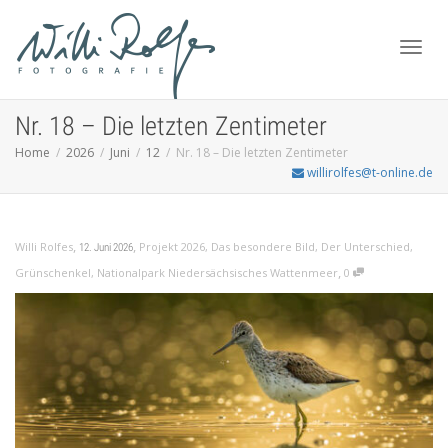
Toggl
Nr. 18 – Die letzten Zentimeter
Home
2026
Juni
12
Nr. 18 – Die letzten Zentimeter
willirolfes@t-online.de
navig
,
,
Willi Rolfes
Projekt 2026
,
Das besondere Bild
,
Der Unterschied
,
12. Juni 2026
,
Grünschenkel
,
Nationalpark Niedersächsisches Wattenmeer
0