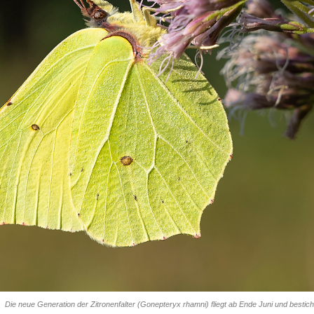
Die neue Generation der Zitronenfalter (Gonepteryx rhamni) fliegt ab Ende Juni und bestic