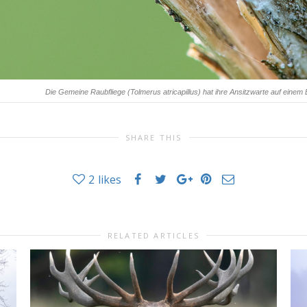
Die Gemeine Raubfliege (Tolmerus atricapillus) hat ihre Ansitzwarte auf einem 
SHARE THIS
2
likes
RELATED ARTICLES