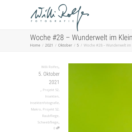
Woche #28 – Wunderwelt im Klei
Home
2021
Oktober
5
Woche #28 – Wunderwelt im 
,
Willi Rolfes
5. Oktober
2021
,
Projekt 52
,
Insekten
,
Insektenfotografie
,
Makro
,
Projekt 52
,
Raubfliege
,
,
Schwebfliege
0