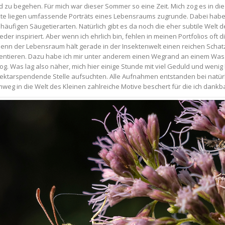
 zu begehen. Für mich war dieser Sommer so eine Zeit. Mich zog es in die 
te liegen umfassende Porträts eines Lebensraums zugrunde. Dabei habe 
häufigen Säugetierarten. Natürlich gibt es da noch die eher subtile Welt 
er inspiriert. Aber wenn ich ehrlich bin, fehlen in meinen Portfolios oft d
enn der Lebensraum hält gerade in der Insektenwelt einen reichen Schatz
ntieren. Dazu habe ich mir unter anderem einen Wegrand an einem Wasser
g. Was lag also näher, mich hier einige Stunde mit viel Geduld und wenig
 nektarspendende Stelle aufsuchten. Alle Aufnahmen entstanden bei natür
weg in die Welt des Kleinen zahlreiche Motive beschert für die ich dankba