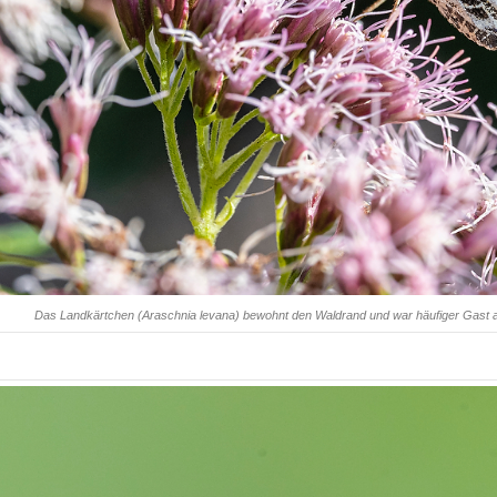
Das Landkärtchen (Araschnia levana) bewohnt den Waldrand und war häufiger Gast 