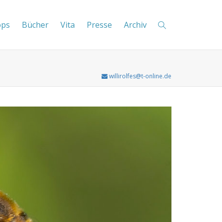
ops
Bücher
Vita
Presse
Archiv
willirolfes@t-online.de